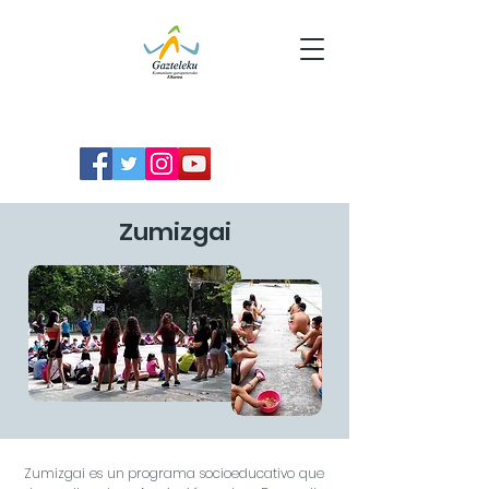
Zumizgai
Zumizgai es un programa socioeducativo que