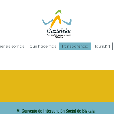
iénes somos
Qué hacemos
Transparencia
HaurrEKIN
VI Convenio de Intervención Social de Bizkaia