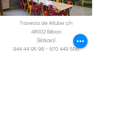
Travesía de Altube s/n
48002 Bilbao
(Bizkaia)
944 44 95 96 - 670 449
596
Trabaja con nosotras
Colabora