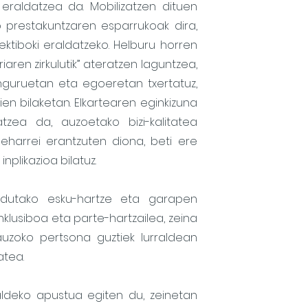
eraldatzea da. Mobilizatzen dituen
prestakuntzaren esparrukoak dira,
lektiboki eraldatzeko. Helburu horren
iaren zirkulutik” ateratzen laguntzea,
guruetan eta egoeretan txertatuz,
en bilaketan. Elkartearen eginkizuna
tzea da, auzoetako bizi-kalitatea
arrei erantzuten diona, beti ere
plikazioa bilatuz.
ndutako esku-hartze eta garapen
nklusiboa eta parte-hartzailea, zeina
uzoko pertsona guztiek lurraldean
atea.
deko apustua egiten du, zeinetan