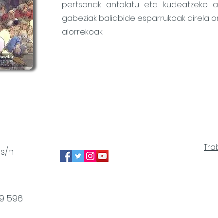
pertsonak antolatu eta kudeatzeko 
gabeziak baliabide esparrukoak direla o
alorrekoak.
Tra
 s/n
49 596