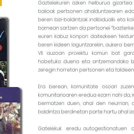
a
Gaztelekuren azken helburua gizartea 
balioak pertsonen ahalduntzearen edo 
beren bizi-baldintzak indibidualki eta ko
barnean sartzen da
pertsonei “bazterker
euren kabuz konpon daitezkeen testuin
beren kideen laguntzarekin, aukera berri
VII. auzoan proiektu komun bat gara
hobetuko duena eta antzemandako beh
zeregin horretan pertsonen eta taldeen in
Era berean, komunitate osoari zuze
komunitarioaren eredua ezarri nahi da, i
bermatzen duen, ahal den neurrian, a
baldintza berdinetan parte hartu ahal iz
Gatelekuk eredu autogestionatuen al