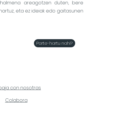
ahalmena areagotzen duten, bere
nartuz, eta ez ideiak edo gaitasunen
Parte-hartu nahi?
baja con nosotras
Colabora