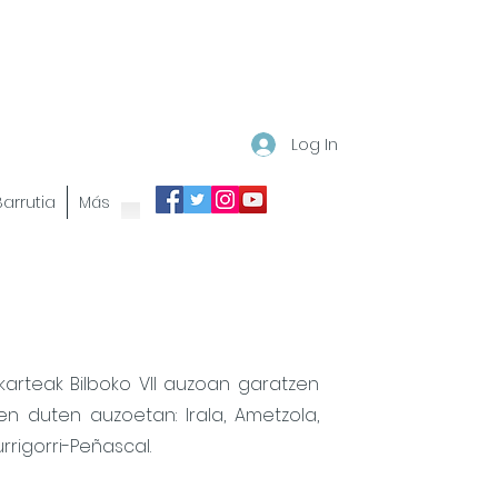
Log In
 Barrutia
Más
arteak Bilboko VII auzoan garatzen
n duten auzoetan: Irala, Ametzola,
urrigorri-Peñascal.