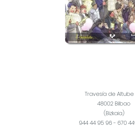
Travesía de Altube
48002 Bilbao
(Bizkaia)
944 44 95 96 - 670 4