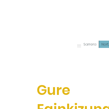
Sarrera
Nort
Gure