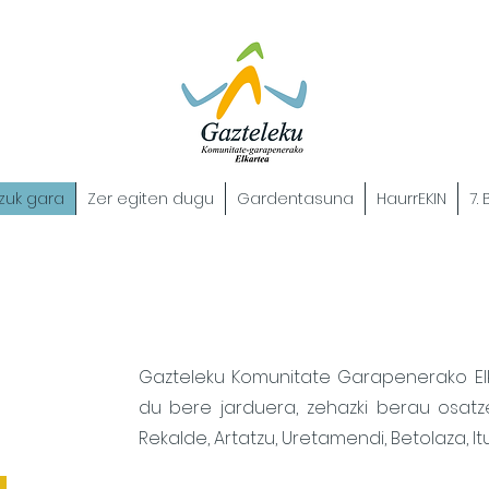
zuk gara
Zer egiten dugu
Gardentasuna
HaurrEKIN
7.
Gazteleku Komunitate Garapenerako Elk
du bere jarduera, zehazki berau osatze
Rekalde, Artatzu, Uretamendi, Betolaza, It