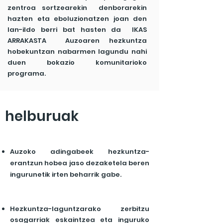
zentroa sortzearekin denborarekin
hazten eta eboluzionatzen joan den
lan-ildo berri bat hasten da IKAS
ARRAKASTA Auzoaren hezkuntza
hobekuntzan nabarmen lagundu nahi
duen bokazio komunitarioko
programa.
helburuak
Auzoko adingabeek hezkuntza-
erantzun hobea jaso dezaketela beren
ingurunetik irten beharrik gabe.
Hezkuntza-laguntzarako zerbitzu
osagarriak eskaintzea eta inguruko