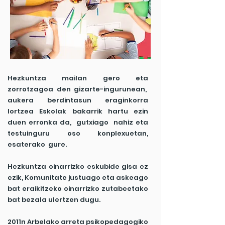
Hezkuntza mailan gero eta
zorrotzagoa den gizarte-ingurunean,
aukera berdintasun eraginkorra
lortzea Eskolak bakarrik hartu ezin
duen erronka da, gutxiago nahiz eta
testuinguru oso konplexuetan,
esaterako gure.
Hezkuntza oinarrizko eskubide gisa ez
ezik, Komunitate justuago eta askeago
bat eraikitzeko oinarrizko zutabeetako
bat bezala ulertzen dugu.
2011n Arbelako arreta psikopedagogiko