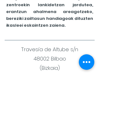
zentroekin lankidetzan jardutea,
erantzun ahalmena areagotzeko,
bereziki zailtasun handiagoak dituzten
ikasleei eskaintzen zaiena.
Travesía de Altube s/n
48002 Bilbao
(Bizkaia)
944 44 95 96 - 670 449
596
Trabaja con nosotras
Colabora