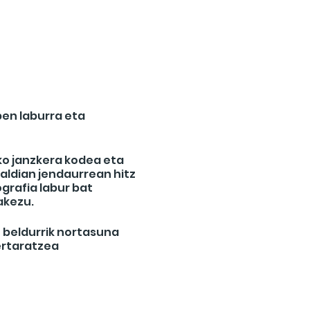
pen laburra eta
ko janzkera kodea eta
aldian jendaurrean hitz
grafia labur bat
akezu.
 beldurrik nortasuna
ertaratzea