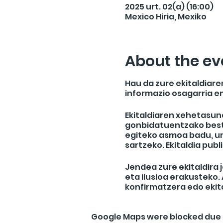
2025 urt. 02(a) (16:00)
Mexico Hiria, Mexiko
About the ev
Hau da zure ekitaldiare
informazio osagarria e
Ekitaldiaren xehetasun
gonbidatuentzako beste 
egiteko asmoa badu, un
sartzeko. Ekitaldia pu
Jendea zure ekitaldira
eta ilusioa erakusteko
konfirmatzera edo ekita
Google Maps were blocked due t