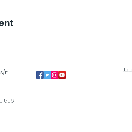
ent
Tra
 s/n
49 596