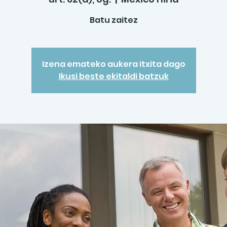
Batu zaitez
Izena emateko aukera itxita dago
Ikusi beste ekitaldi batzuk