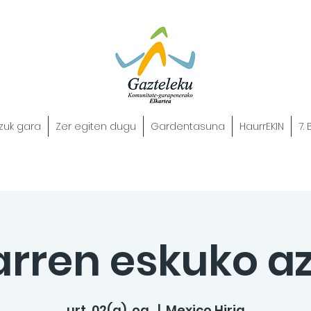
zuk gara
Zer egiten dugu
Gardentasuna
HaurrEKIN
7.
arren eskuko a
urt. 02(a), og.
  |  
Mexico Hiria