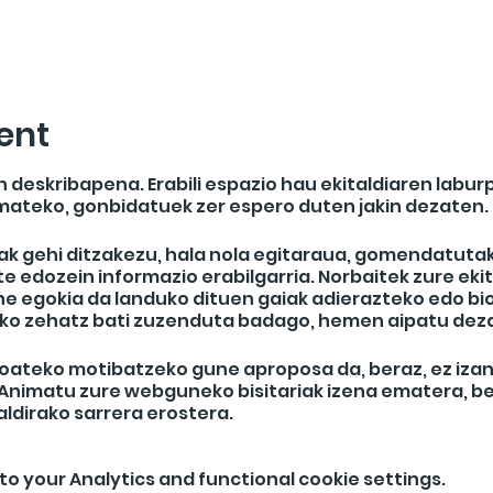
ent
n deskribapena. Erabili espazio hau ekitaldiaren labur
mateko, gonbidatuek zer espero duten jakin dezaten.
ak gehi ditzakezu, hala nola egitaraua, gomendatuta
edozein informazio erabilgarria. Norbaitek zure ekit
e egokia da landuko dituen gaiak adierazteko edo bio
bliko zehatz bati zuzenduta badago, hemen aipatu dez
 joateko motibatzeko gune aproposa da, beraz, ez izan
. Animatu zure webguneko bisitariak izena ematera, b
ldirako sarrera erostera.
o your Analytics and functional cookie settings.