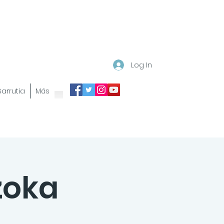
Log In
 Barrutia
Más
zoka