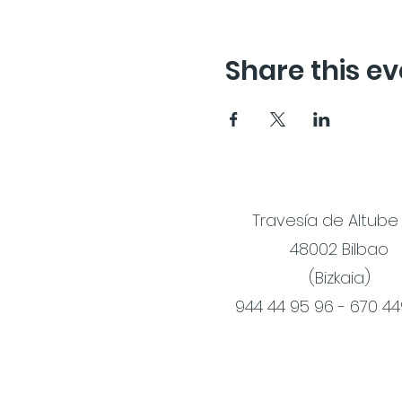
Share this ev
Travesía de Altube
48002 Bilbao
(Bizkaia)
944 44 95 96 - 670 4