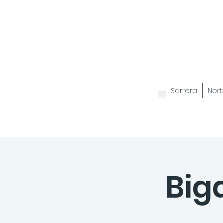
Sarrera
Nort
Big