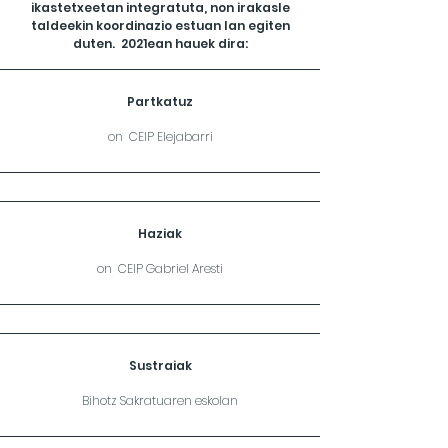
ikastetxeetan integratuta, non irakasle
taldeekin koordinazio estuan lan egiten
duten. 2021ean hauek dira:
Partkatuz
on CEIP Elejabarri
Haziak
on CEIP Gabriel Aresti
Sustraiak
Bihotz Sakratuaren eskolan