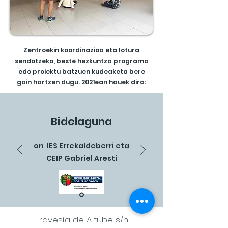
Zentroekin koordinazioa eta lotura
sendotzeko, beste hezkuntza programa
edo proiektu batzuen kudeaketa bere
gain hartzen dugu. 2021ean hauek dira:
Bidelaguna
on IES Errekaldeberri eta
CEIP Gabriel Aresti
Travesía de Altube s/n