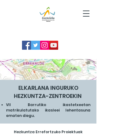
ELKARLANA INGURUKO
HEZKUNTZA-ZENTROEKIN
VII Barrutiko ikastetxeetan
matrikulatutako ikasleei lehentasuna
ematen diegu.
Hezkuntza Errefortzuko Proiektuak