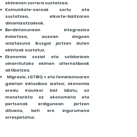
ekimenen sorrera sustatzea.
Komunitate-sareak sortu eta
sustatzea, elkarte-bizitzaren
dinamizatzaileak.
Berdintasunean integrazioa
indartzea, auzoan dagoen
aniztasuna ikusgai jartzen duten
ekintzak sustatuz.
Ekonomia sozial eta solidarioan
oinarritutako ekimen alternatiboak
aktibatzea.
Migrazio, LGTBIQ + eta feminismoaren
gaietan inklusiboa izatea; ekonomia
eredu iraunkor bat bilatu, ez
monetarista ez ekonomista eta
pertsonak erdigunean jartzen
dituena, beti ere ingurumena
errespetatuz.