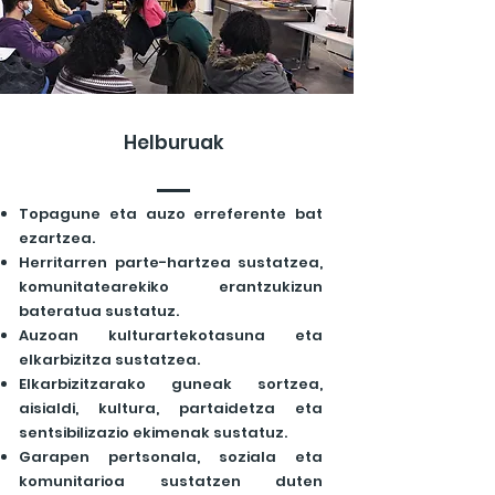
Helburuak
Topagune eta auzo erreferente bat
ezartzea.
Herritarren parte-hartzea sustatzea,
komunitatearekiko erantzukizun
bateratua sustatuz.
Auzoan kulturartekotasuna eta
elkarbizitza sustatzea.
Elkarbizitzarako guneak sortzea,
aisialdi, kultura, partaidetza eta
sentsibilizazio ekimenak sustatuz.
Garapen pertsonala, soziala eta
komunitarioa sustatzen duten