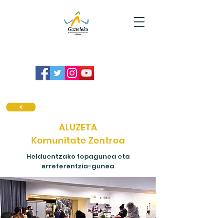
ALUZETA
Komunitate Zentroa
Helduentzako topagunea eta
erreferentzia-gunea