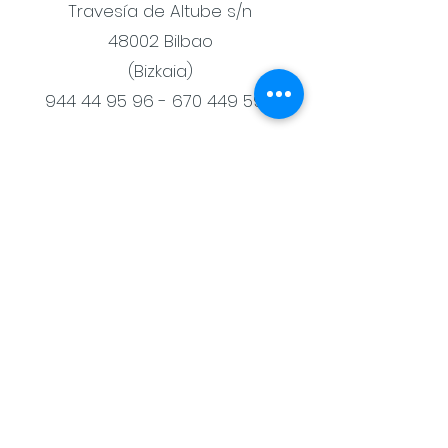
Travesía de Altube s/n
48002 Bilbao
(Bizkaia)
944 44 95 96 - 670 449
596
Trabaja con nosotras
Colabora