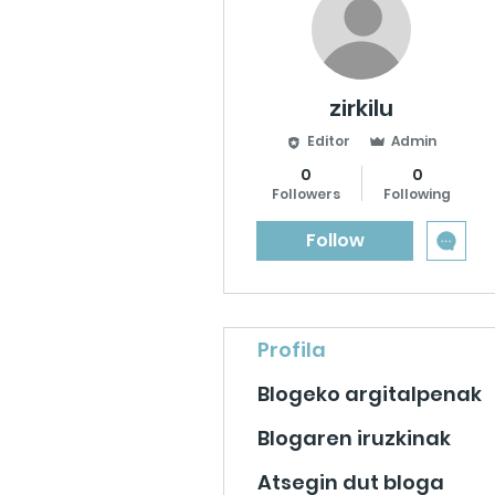
zirkilu
Editor
Admin
0
0
Followers
Following
Follow
Profila
Blogeko argitalpenak
Blogaren iruzkinak
Atsegin dut bloga