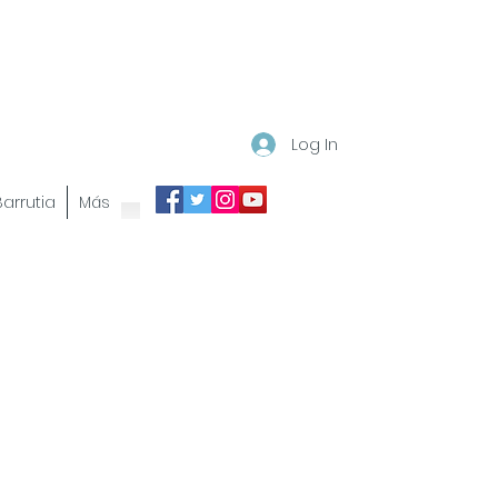
Log In
 Barrutia
Más