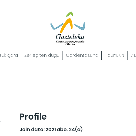
zuk gara
Zer egiten dugu
Gardentasuna
HaurrEKIN
7.
Profile
Join date: 2021 abe. 24(a)