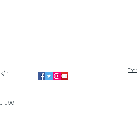
Tra
 s/n
49 596