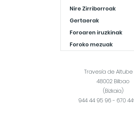
Nire Zirriborroak
Gertaerak
Foroaren iruzkinak
Foroko mezuak
Travesía de Altube
48002 Bilbao
(Bizkaia)
944 44 95 96 - 670 4